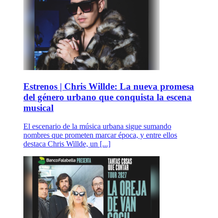
Estrenos | Chris Willde: La nueva promesa
del género urbano que conquista la escena
musical
El escenario de la música urbana sigue sumando
nombres que prometen marcar época, y entre ellos
destaca Chris Willde, un [...]