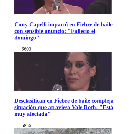
Cony Capelli impactó en Fiebre de baile
con sensible anuncio: "Falleció el
domingo"
6603
Desclasifican en Fiebre de baile compleja
situación que atraviesa Vale Roth: "Está
muy afectada"
5856