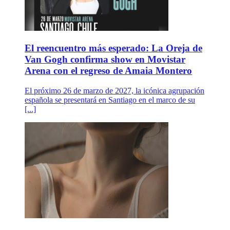
El reencuentro más esperado: La Oreja de
Van Gogh confirma show en Movistar
Arena con el regreso de Amaia Montero
El próximo 26 de marzo de 2027, la icónica agrupación
española se presentará en Santiago en el marco de su
[...]