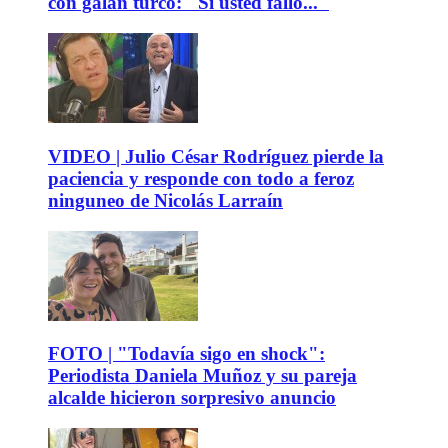
con galán turco: "Si usted falló..."
VIDEO | Julio César Rodríguez pierde la
paciencia y responde con todo a feroz
ninguneo de Nicolás Larraín
FOTO | "Todavía sigo en shock":
Periodista Daniela Muñoz y su pareja
alcalde hicieron sorpresivo anuncio