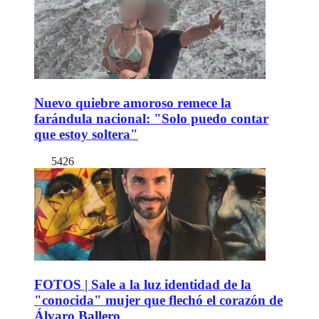
Nuevo quiebre amoroso remece la
farándula nacional: "Solo puedo contar
que estoy soltera"
5426
FOTOS | Sale a la luz identidad de la
"conocida" mujer que flechó el corazón de
Álvaro Ballero