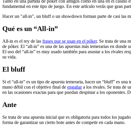
Tanto en una partida de póker con amigos como en una en el casino es
fundamental en este tipo de juego. En este artículo verás que gran part
Hacer un "all-in", un bluff o un showdown forman parte de casi las 
Qué es un “All-in”
All-in es el rey de las
frases que se usan en el póker
. Se trata de una 
de póker. El “all-in” es una de las apuestas más temerarias en donde un
El uso del “all-in” es muy usado también para asustar a los rivales r
su vida.
El bluff
Si el “all-in” es un tipo de apuesta temeraria, hacer un “bluff” es u
mano débil con el objetivo final de
engañar
a los rivales. Se trata de 
en las ocasiones exactas para que puedan despistar a los oponentes. Do
Ante
Se trata de una apuesta inicial que es obligatoria para todos los jugad
forma de garantizar un cierto bote antes de competir en cada mano.