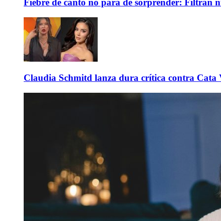
Fiebre de canto no para de sorprender: Filtran 
Claudia Schmitd lanza dura crítica contra Cata Va