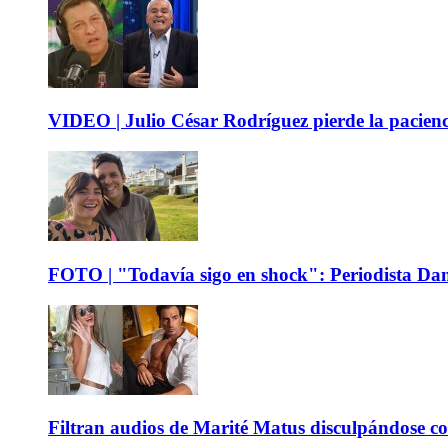
VIDEO | Julio César Rodríguez pierde la pacienc
FOTO | "Todavía sigo en shock": Periodista Dani
Filtran audios de Marité Matus disculpándose c