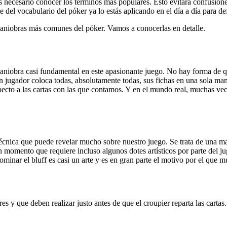
 necesario conocer los términos más populares. Esto evitará confusion
e del vocabulario del póker ya lo estás aplicando en el día a día para d
maniobras más comunes del póker. Vamos a conocerlas en detalle.
maniobra casi fundamental en este apasionante juego. No hay forma de q
 jugador coloca todas, absolutamente todas, sus fichas en una sola mano.
especto a las cartas con las que contamos. Y en el mundo real, muchas v
na técnica que puede revelar mucho sobre nuestro juego. Se trata de una
un momento que requiere incluso algunos dotes artísticos por parte del j
minar el bluff es casi un arte y es en gran parte el motivo por el que 
ores y que deben realizar justo antes de que el croupier reparta las car