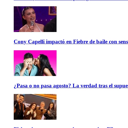
Cony Capelli impactó en Fiebre de baile con sen
¿Pasa o no pasa agosto? La verdad tras el supue