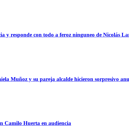
ia y responde con todo a feroz ninguneo de Nicolás La
ela Muñoz y su pareja alcalde hicieron sorpresivo an
on Camilo Huerta en audiencia