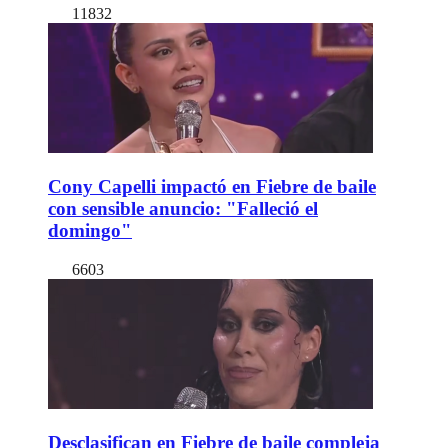
11832
Cony Capelli impactó en Fiebre de baile
con sensible anuncio: "Falleció el
domingo"
6603
Desclasifican en Fiebre de baile compleja