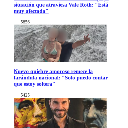
situación que atraviesa Vale Roth: "Está
muy afectada"
5856
Nuevo quiebre amoroso remece la
farándula nacional: "Solo puedo contar
que estoy soltera"
5425