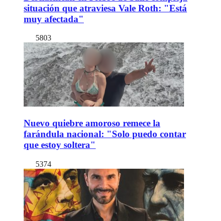
situación que atraviesa Vale Roth: "Está
muy afectada"
5803
Nuevo quiebre amoroso remece la
farándula nacional: "Solo puedo contar
que estoy soltera"
5374