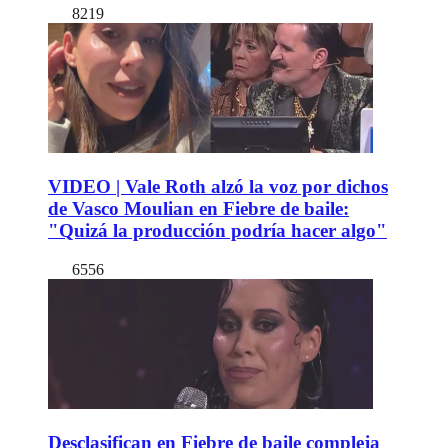
8219
VIDEO | Vale Roth alzó la voz por dichos
de Vasco Moulian en Fiebre de baile:
"Quizá la producción podría hacer algo"
6556
Desclasifican en Fiebre de baile compleja