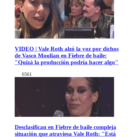
VIDEO | Vale Roth alzó la voz por dichos
de Vasco Moulian en Fiebre de baile:
"Quizá la producción podría hacer algo"
6561
Desclasifican en Fiebre de baile compleja
situación que atraviesa Vale Roth: "Está