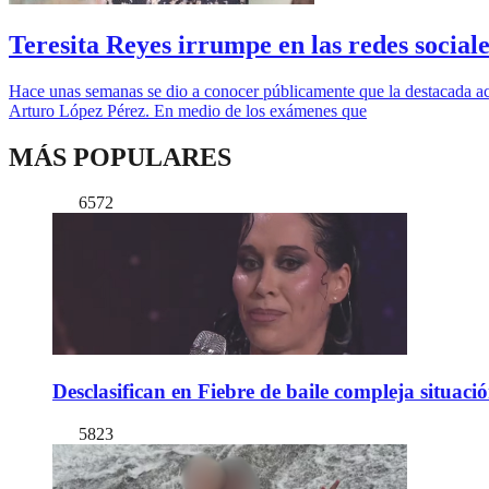
Teresita Reyes irrumpe en las redes sociale
Hace unas semanas se dio a conocer públicamente que la destacada act
Arturo López Pérez. En medio de los exámenes que
MÁS POPULARES
6572
Desclasifican en Fiebre de baile compleja situac
5823