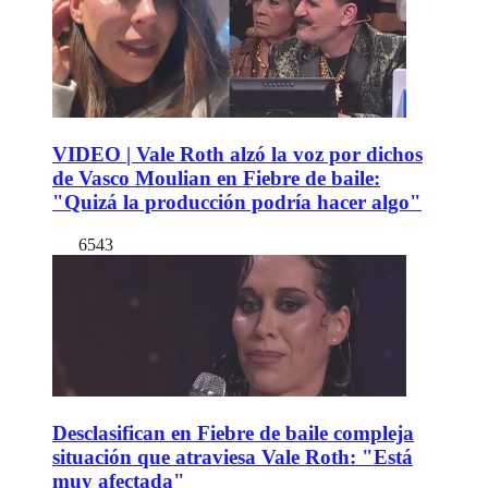
VIDEO | Vale Roth alzó la voz por dichos
de Vasco Moulian en Fiebre de baile:
"Quizá la producción podría hacer algo"
6543
Desclasifican en Fiebre de baile compleja
situación que atraviesa Vale Roth: "Está
muy afectada"