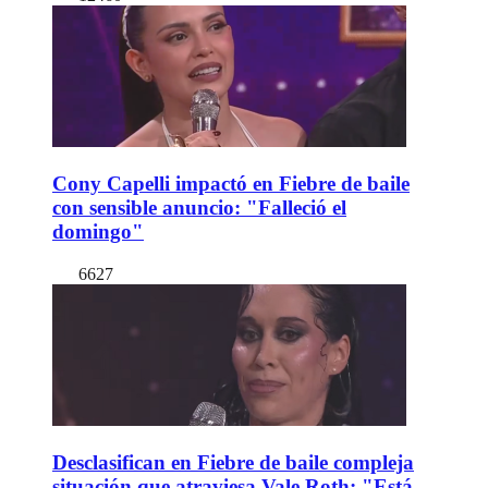
Cony Capelli impactó en Fiebre de baile
con sensible anuncio: "Falleció el
domingo"
6627
Desclasifican en Fiebre de baile compleja
situación que atraviesa Vale Roth: "Está