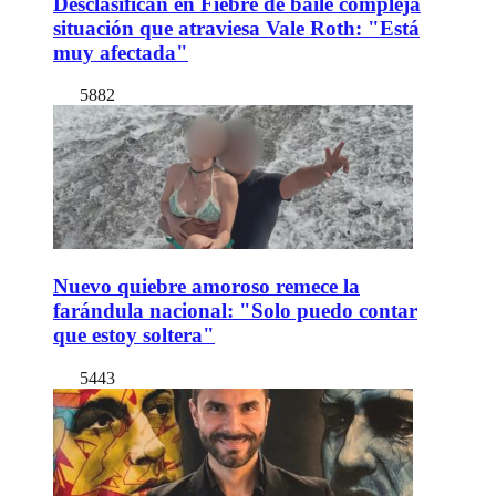
Desclasifican en Fiebre de baile compleja
situación que atraviesa Vale Roth: "Está
muy afectada"
5882
Nuevo quiebre amoroso remece la
farándula nacional: "Solo puedo contar
que estoy soltera"
5443