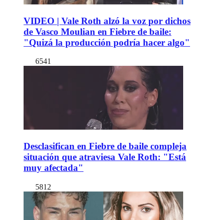
VIDEO | Vale Roth alzó la voz por dichos
de Vasco Moulian en Fiebre de baile:
"Quizá la producción podría hacer algo"
6541
Desclasifican en Fiebre de baile compleja
situación que atraviesa Vale Roth: "Está
muy afectada"
5812