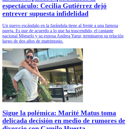
espectáculo: Cecilia Gutiérrez dejó
entrever supuesta infidelidad
Un nuevo escándalo en la farándula tiene al frente a una famosa
pareja. Es que de acuerdo a lo que ha trascendido, el cantante
nacional Miguelo y su esposa Andrea Yarur, terminaron su relación
luego de dos años de matrimonio.
Sigue la polémica: Marité Matus toma
delicada decisión en medio de rumores de
divorcio con Camilo Huerta