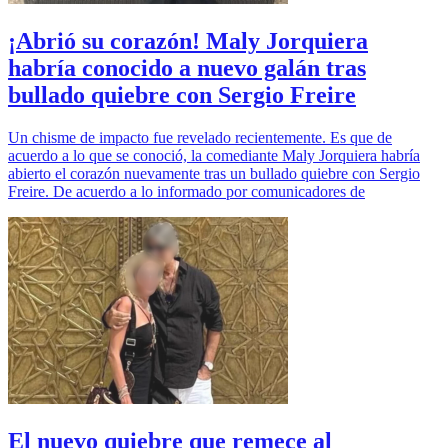
¡Abrió su corazón! Maly Jorquiera
habría conocido a nuevo galán tras
bullado quiebre con Sergio Freire
Un chisme de impacto fue revelado recientemente. Es que de
acuerdo a lo que se conoció, la comediante Maly Jorquiera habría
abierto el corazón nuevamente tras un bullado quiebre con Sergio
Freire. De acuerdo a lo informado por comunicadores de
El nuevo quiebre que remece al