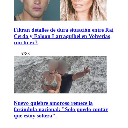
Filtran detalles de dura situación entre Rai
Cerda y Faloon Larraguibel en Volverías
con tu ex?
5783
Nuevo quiebre amoroso remece la
farándula nacional: "Solo puedo contar
que estoy soltera"