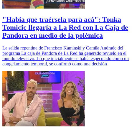
"Había que traérsela para acá": Tonka
Tomicic llegaría a La Red con La Caja de
Pandora en medio de la polémica
La salida repentina de Francisco Kaminski y Camila Andrade del
programa La caja de Pandora de La Red ha generado revuelo en el
mundo televisivo. Lo que inicialmente se había especulado como un
congelamiento temporal, se confirmó como una decisión