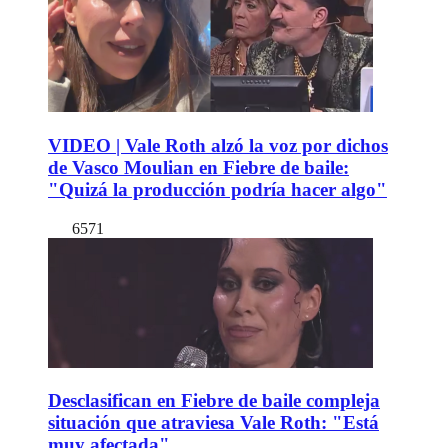
VIDEO | Vale Roth alzó la voz por dichos
de Vasco Moulian en Fiebre de baile:
"Quizá la producción podría hacer algo"
6571
Desclasifican en Fiebre de baile compleja
situación que atraviesa Vale Roth: "Está
muy afectada"