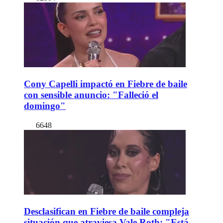
Cony Capelli impactó en Fiebre de baile
con sensible anuncio: "Falleció el
domingo"
6648
Desclasifican en Fiebre de baile compleja
situación que atraviesa Vale Roth: "Está