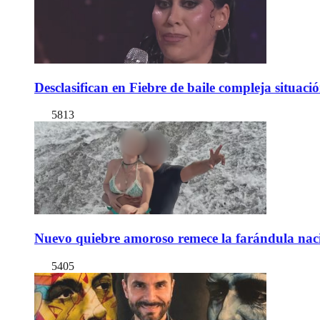
Desclasifican en Fiebre de baile compleja situac
5813
Nuevo quiebre amoroso remece la farándula naci
5405