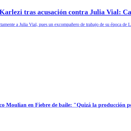
rlezi tras acusación contra Julia Vial: Ca
rectamente a Julia Vial, pues un excompañero de trabajo de su época de
co Moulian en Fiebre de baile: "Quizá la producción p