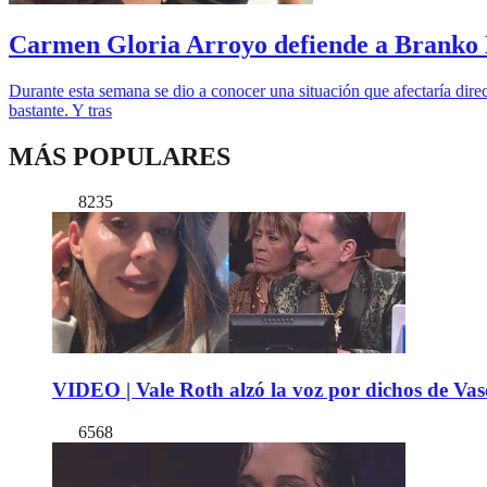
Carmen Gloria Arroyo defiende a Branko Ka
Durante esta semana se dio a conocer una situación que afectaría di
bastante. Y tras
MÁS POPULARES
8235
VIDEO | Vale Roth alzó la voz por dichos de Vas
6568