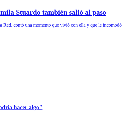
mila Stuardo también salió al paso
 La Red, contó una momento que vivió con ella y que le incomodó
odría hacer algo"