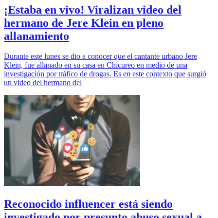
¡Estaba en vivo! Viralizan video del
hermano de Jere Klein en pleno
allanamiento
Durante este lunes se dio a conocer que el cantante urbano Jere
Klein, fue allanado en su casa en Chicureo en medio de una
investigación por tráfico de drogas. Es en este contexto que surgió
un video del hermano del
Reconocido influencer está siendo
investigado por presunto abuso sexual a