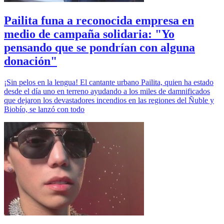
Pailita funa a reconocida empresa en
medio de campaña solidaria: "Yo
pensando que se pondrían con alguna
donación"
¡Sin pelos en la lengua! El cantante urbano Pailita, quien ha estado
desde el día uno en terreno ayudando a los miles de damnificados
que dejaron los devastadores incendios en las regiones del Ñuble y
Biobío, se lanzó con todo