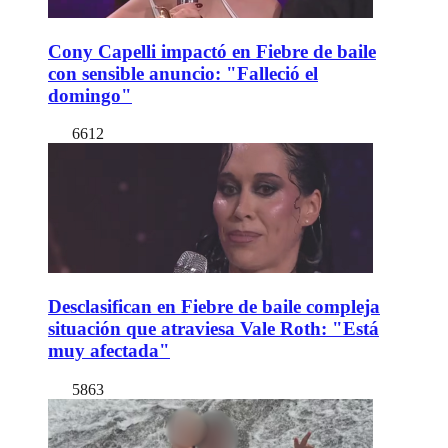
Cony Capelli impactó en Fiebre de baile
con sensible anuncio: "Falleció el
domingo"
6612
Desclasifican en Fiebre de baile compleja
situación que atraviesa Vale Roth: "Está
muy afectada"
5863