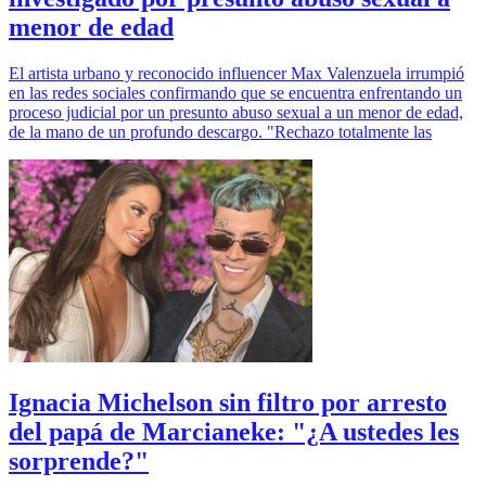
menor de edad
El artista urbano y reconocido influencer Max Valenzuela irrumpió
en las redes sociales confirmando que se encuentra enfrentando un
proceso judicial por un presunto abuso sexual a un menor de edad,
de la mano de un profundo descargo. "Rechazo totalmente las
Ignacia Michelson sin filtro por arresto
del papá de Marcianeke: "¿A ustedes les
sorprende?"