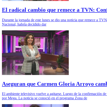
El radical cambio que remece a TVN: Confi
Durante la jornada de este lunes se dio una noticia que remece a TVN
Nacional, habría decidido dar
Aseguran que Carmen Gloria Arroyo cambia
El ambiente televisivo vuelve a agitarse. Luego de la confirmación d
por Mega. La noticia se conoció en el programa Zona de