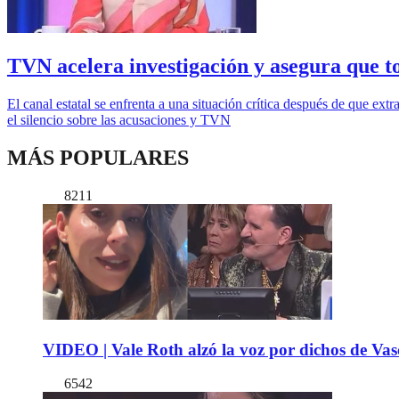
TVN acelera investigación y asegura que 
El canal estatal se enfrenta a una situación crítica después de que 
el silencio sobre las acusaciones y TVN
MÁS POPULARES
8211
VIDEO | Vale Roth alzó la voz por dichos de Vas
6542