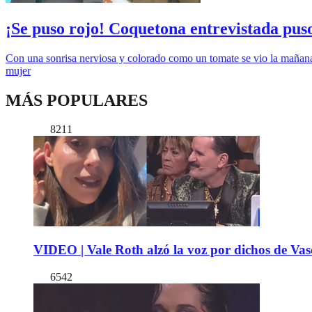
¡Se puso rojo! Coquetona entrevistada pus
Con una sonrisa nerviosa y colorado como un tomate se vio la mañana 
mujer
MÁS POPULARES
8211
VIDEO | Vale Roth alzó la voz por dichos de Vas
6542