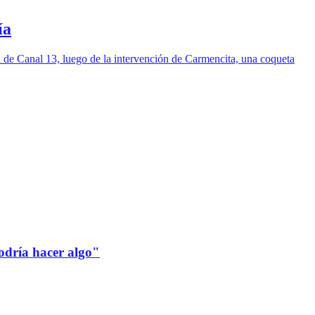
ía
 de Canal 13, luego de la intervención de Carmencita, una coqueta
odría hacer algo"