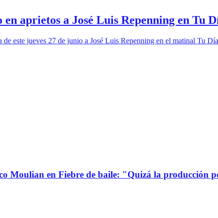
o en aprietos a José Luis Repenning en Tu D
de este jueves 27 de junio a José Luis Repenning en el matinal Tu Día
co Moulian en Fiebre de baile: "Quizá la producción p