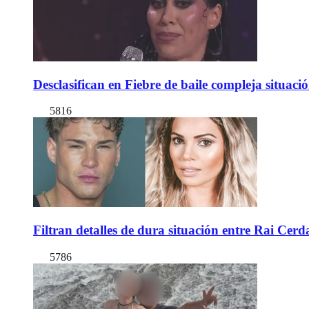
Desclasifican en Fiebre de baile compleja situac
5816
Filtran detalles de dura situación entre Rai Cer
5786