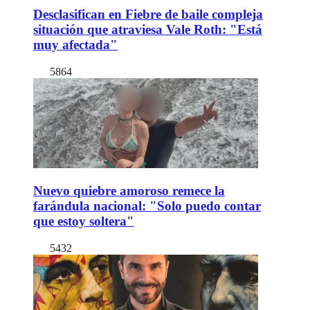
Desclasifican en Fiebre de baile compleja
situación que atraviesa Vale Roth: "Está
muy afectada"
5864
Nuevo quiebre amoroso remece la
farándula nacional: "Solo puedo contar
que estoy soltera"
5432