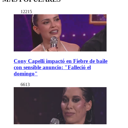
12215
Cony Capelli impactó en Fiebre de baile
con sensible anuncio: "Falleció el
domingo"
6613