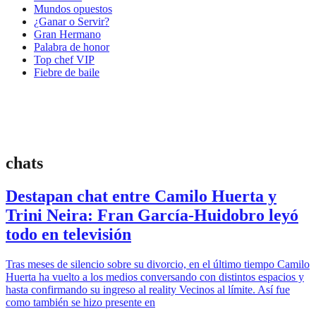
Mundos opuestos
¿Ganar o Servir?
Gran Hermano
Palabra de honor
Top chef VIP
Fiebre de baile
chats
Destapan chat entre Camilo Huerta y
Trini Neira: Fran García-Huidobro leyó
todo en televisión
Tras meses de silencio sobre su divorcio, en el último tiempo Camilo
Huerta ha vuelto a los medios conversando con distintos espacios y
hasta confirmando su ingreso al reality Vecinos al límite. Así fue
como también se hizo presente en