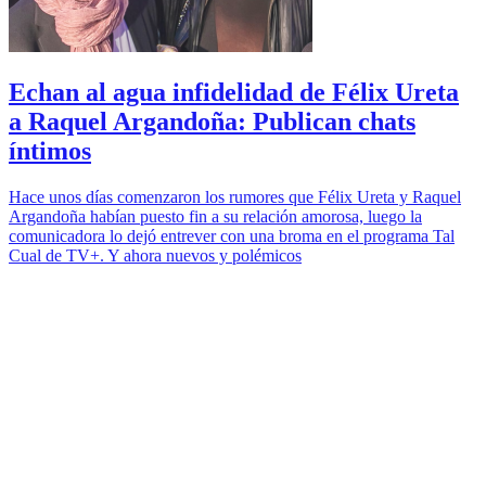
Echan al agua infidelidad de Félix Ureta
a Raquel Argandoña: Publican chats
íntimos
Hace unos días comenzaron los rumores que Félix Ureta y Raquel
Argandoña habían puesto fin a su relación amorosa, luego la
comunicadora lo dejó entrever con una broma en el programa Tal
Cual de TV+. Y ahora nuevos y polémicos