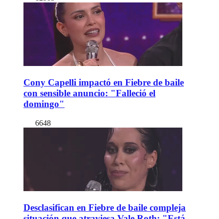
Cony Capelli impactó en Fiebre de baile
con sensible anuncio: "Falleció el
domingo"
6648
Desclasifican en Fiebre de baile compleja
situación que atraviesa Vale Roth: "Está