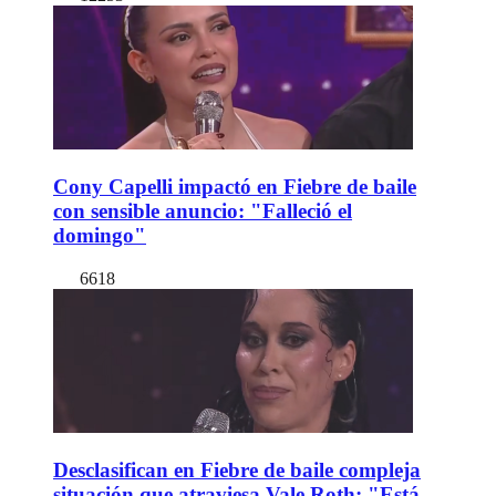
Cony Capelli impactó en Fiebre de baile
con sensible anuncio: "Falleció el
domingo"
6618
Desclasifican en Fiebre de baile compleja
situación que atraviesa Vale Roth: "Está