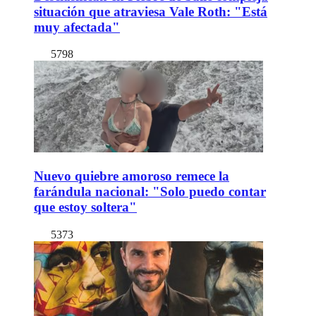
situación que atraviesa Vale Roth: "Está
muy afectada"
5798
Nuevo quiebre amoroso remece la
farándula nacional: "Solo puedo contar
que estoy soltera"
5373