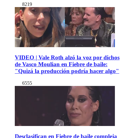
8219
VIDEO | Vale Roth alzó la voz por dichos
de Vasco Moulian en Fiebre de baile:
"Quizá la producción podría hacer algo"
6555
Desclasifican en Fiebre de baile compleja