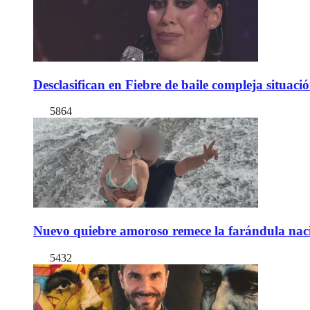
Desclasifican en Fiebre de baile compleja situac
5864
Nuevo quiebre amoroso remece la farándula naci
5432