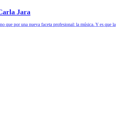
 Carla Jara
ino que por una nueva faceta profesional: la música. Y es que la