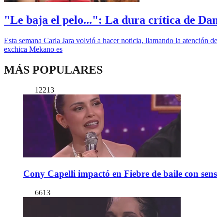
"Le baja el pelo...": La dura crítica de Da
Esta semana Carla Jara volvió a hacer noticia, llamando la atención de
exchica Mekano es
MÁS POPULARES
12213
Cony Capelli impactó en Fiebre de baile con sen
6613