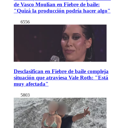
de Vasco Moulian en Fiebre de baile:
"Quizá la producción podría hacer algo"
6556
Desclasifican en Fiebre de baile compleja
situación que atraviesa Vale Roth: "Está
muy afectada"
5803