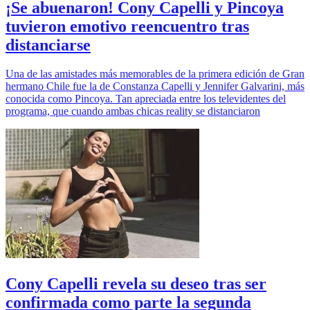
¡Se abuenaron! Cony Capelli y Pincoya
tuvieron emotivo reencuentro tras
distanciarse
Una de las amistades más memorables de la primera edición de Gran
hermano Chile fue la de Constanza Capelli y Jennifer Galvarini, más
conocida como Pincoya. Tan apreciada entre los televidentes del
programa, que cuando ambas chicas reality se distanciaron
Cony Capelli revela su deseo tras ser
confirmada como parte la segunda