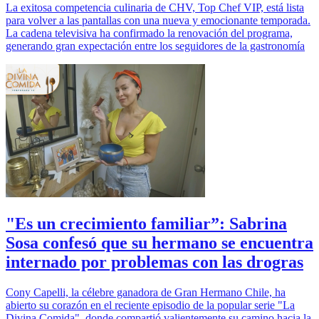
La exitosa competencia culinaria de CHV, Top Chef VIP, está lista
para volver a las pantallas con una nueva y emocionante temporada.
La cadena televisiva ha confirmado la renovación del programa,
generando gran expectación entre los seguidores de la gastronomía
"Es un crecimiento familiar”: Sabrina
Sosa confesó que su hermano se encuentra
internado por problemas con las drogras
Cony Capelli, la célebre ganadora de Gran Hermano Chile, ha
abierto su corazón en el reciente episodio de la popular serie "La
Divina Comida", donde compartió valientemente su camino hacia la