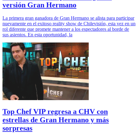
versión Gran Hermano
La primera gran ganadora de Gran Hermano se alista para participar
nuevamente en el exitoso reality show de Chilevisión, esta vez en un
rol diferente que promete mantener a los espectadores al borde de
sus asientos. En esta oportunidad, la
Top Chef VIP regresa a CHV con
estrellas de Gran Hermano y más
sorpresas