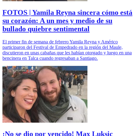
FOTOS | Yamila Reyna sincera cómo está
su corazón: A un mes y medio de su
bullado quiebre sentimental
El primer fin de semana de febrero Yamila Reyna y Américo
participaron del Festival de Empedrado en la región del Maule,
discutieron en unas cabañas que les habían otorgado y luego en una
bencinera en Talca cuando regresaban a Santiago.
¡No se dio por vencido! Max Luksic