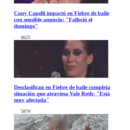
Cony Capelli impactó en Fiebre de baile
con sensible anuncio: "Falleció el
domingo"
6625
Desclasifican en Fiebre de baile compleja
situación que atraviesa Vale Roth: "Está
muy afectada"
5879