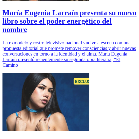
María Eugenia Larraín presenta su nuevo
libro sobre el poder energético del
nombre
La exmodelo y rostro televisivo nacional vuelve a escena con una
propuesta editorial que promete remover consciencias y abrir nuevas
conversaciones en torno a la identidad y el alma. María Eugenia
Larraín presentó recientemente su segunda obra literaria, “El
Camino