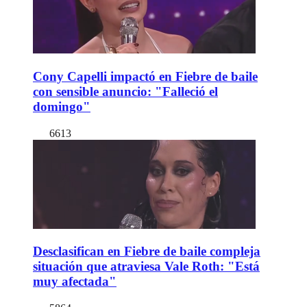
Cony Capelli impactó en Fiebre de baile
con sensible anuncio: "Falleció el
domingo"
6613
Desclasifican en Fiebre de baile compleja
situación que atraviesa Vale Roth: "Está
muy afectada"