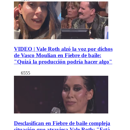
VIDEO | Vale Roth alzó la voz por dichos
de Vasco Moulian en Fiebre de baile:
"Quizá la producción podría hacer algo"
6555
Desclasifican en Fiebre de baile compleja
situación que atraviesa Vale Roth: "Está