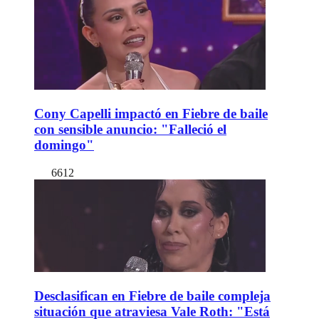
Cony Capelli impactó en Fiebre de baile
con sensible anuncio: "Falleció el
domingo"
6612
Desclasifican en Fiebre de baile compleja
situación que atraviesa Vale Roth: "Está