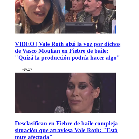
VIDEO | Vale Roth alzó la voz por dichos
de Vasco Moulian en Fiebre de baile:
"Quizá la producción podría hacer algo"
6547
Desclasifican en Fiebre de baile compleja
situación que atraviesa Vale Roth: "Está
muy afectada"