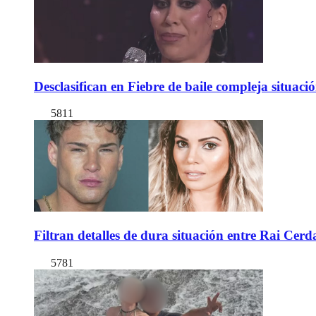
Desclasifican en Fiebre de baile compleja situac
5811
Filtran detalles de dura situación entre Rai Cer
5781