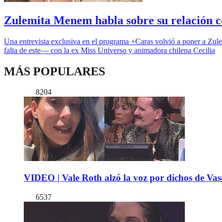
Zulemita Menem habla sobre su relación c
Una entrevista exclusiva en el programa +Caras volvió a poner a Zule
falta de este— con la ex Miss Universo y animadora chilena Cecilia
MÁS POPULARES
8204
VIDEO | Vale Roth alzó la voz por dichos de Vas
6537