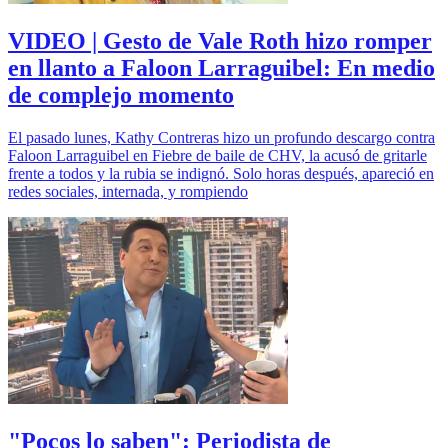
VIDEO | Gesto de Vale Roth hizo romper
en llanto a Faloon Larraguibel: En medio
de complejo momento
El pasado lunes, Kathy Contreras hizo un profundo descargo contra
Faloon Larraguibel en Fiebre de baile de CHV, la acusó de gritarle
frente a todos y la rubia se indignó. Solo horas después, apareció en
redes sociales, internada, y rompiendo
"Pocos lo saben": Periodista de