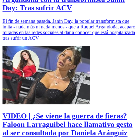
Day: Tras sufrir ACV
El fin de semana pasada, Janin Day, la popular transformista que
imita - nada más ni nada menos - que a Raquel Argandoña, acaparó
miradas en las redes sociales al dar a conocer que está hospitalizada
tras sufrir un ACV
VIDEO | ¿Se viene la guerra de fieras?
Faloon Larraguibel hace llamativo gesto
al ser consultada por Daniela Aránguiz