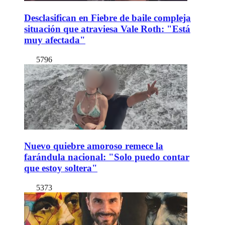
Desclasifican en Fiebre de baile compleja
situación que atraviesa Vale Roth: "Está
muy afectada"
5796
Nuevo quiebre amoroso remece la
farándula nacional: "Solo puedo contar
que estoy soltera"
5373