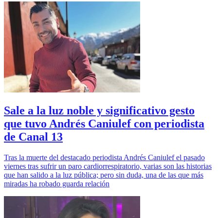
Sale a la luz noble y significativo gesto
que tuvo Andrés Caniulef con periodista
de Canal 13
Tras la muerte del destacado periodista Andrés Caniulef el pasado
viernes tras sufrir un paro cardiorrespiratorio, varias son las historias
que han salido a la luz pública; pero sin duda, una de las que más
miradas ha robado guarda relación