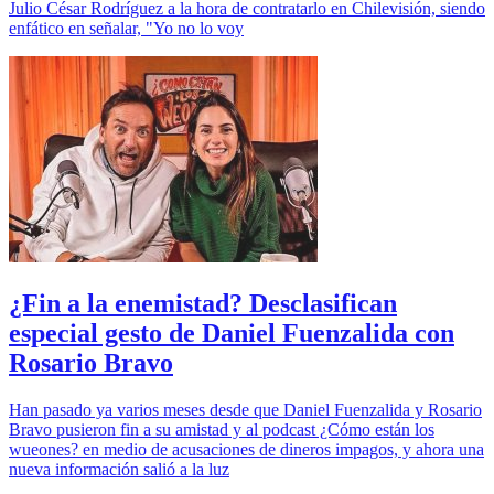
Julio César Rodríguez a la hora de contratarlo en Chilevisión, siendo
enfático en señalar, "Yo no lo voy
¿Fin a la enemistad? Desclasifican
especial gesto de Daniel Fuenzalida con
Rosario Bravo
Han pasado ya varios meses desde que Daniel Fuenzalida y Rosario
Bravo pusieron fin a su amistad y al podcast ¿Cómo están los
wueones? en medio de acusaciones de dineros impagos, y ahora una
nueva información salió a la luz