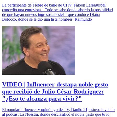
La participante de Fiebre de baile de CHV, Faloon Larraguibel,
concedió una entrevista a Todo se sabe donde abordó la posibilidad
de que hayan nuevos ingresos al estelar que conduce Diana
Bolocco, donde se le dio una lista nombres. Raimundo
VIDEO | Influencer destapa noble gesto
que recibió de Julio César Rodríguez:
"¿Eso te alcanza para vivir?"
El popular influencer y opinólogo de TV, Danilo 21, estuvo invitado
al podcast La Nuestra, donde desclasificó el noble gesto que tuvo