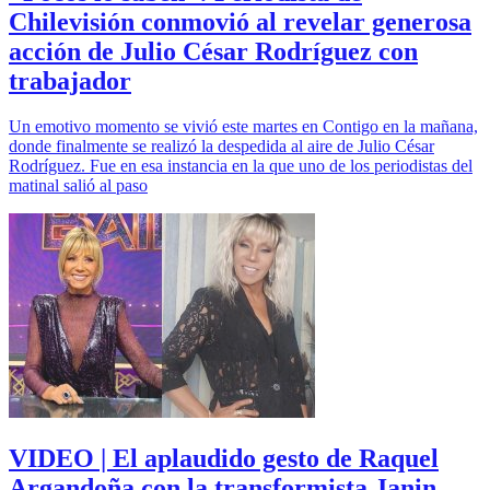
Chilevisión conmovió al revelar generosa
acción de Julio César Rodríguez con
trabajador
Un emotivo momento se vivió este martes en Contigo en la mañana,
donde finalmente se realizó la despedida al aire de Julio César
Rodríguez. Fue en esa instancia en la que uno de los periodistas del
matinal salió al paso
VIDEO | El aplaudido gesto de Raquel
Argandoña con la transformista Janin