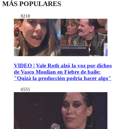
MÁS POPULARES
8218
VIDEO | Vale Roth alzó la voz por dichos
de Vasco Moulian en Fiebre de baile:
"Quizá la producción podría hacer algo"
6555