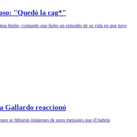
roso: "Quedó la cag*"
ima limón, contando que hubo un episodio de su vida en que tuvo
la Gallardo reaccionó
pues se filtraron imágenes de unos mensajes que él habría