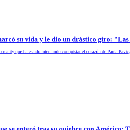
arcó su vida y le dio un drástico giro: "La
o reality que ha estado intentando conquistar el corazón de Paula Pavic
que se enteró tras su quiebre con Américo: T