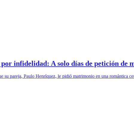
 por infidelidad: A solo días de petición de
que su pareja, Paulo Henríquez, le pidió matrimonio en una romántica ce