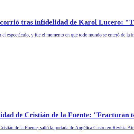
recorrió tras infidelidad de Karol Lucero: "
el espectáculo, y fue el momento en que todo mundo se enteró de la in
lidad de Cristián de la Fuente: "Fracturan 
ristián de la Fuente, salió la portada de Angélica Castro en Revista At