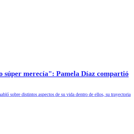
 lo súper merecía": Pamela Díaz compartió
ló sobre distintos aspectos de su vida dentro de ellos, su trayectoria