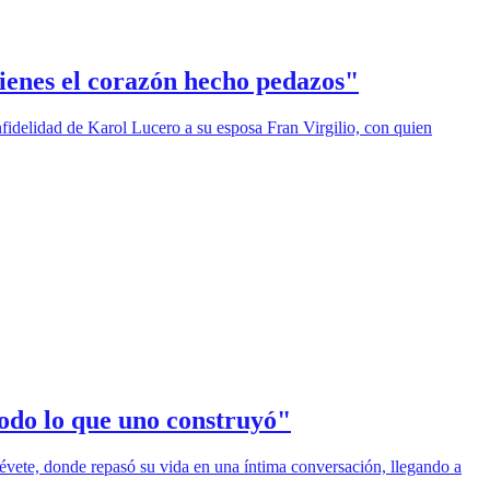
Tienes el corazón hecho pedazos"
fidelidad de Karol Lucero a su esposa Fran Virgilio, con quien
todo lo que uno construyó"
révete, donde repasó su vida en una íntima conversación, llegando a