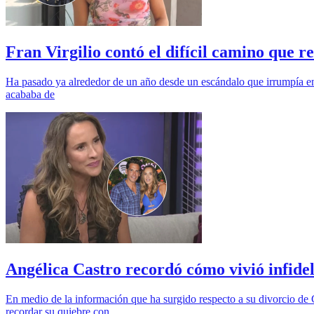
Fran Virgilio contó el difícil camino que 
Ha pasado ya alrededor de un año desde un escándalo que irrumpía en 
acababa de
Angélica Castro recordó cómo vivió infide
En medio de la información que ha surgido respecto a su divorcio de C
recordar su quiebre con