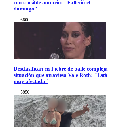
con sensible anuncio: "Falleció el
domingo"
6600
Desclasifican en Fiebre de baile compleja
situación que atraviesa Vale Roth: "Está
muy afectada"
5850