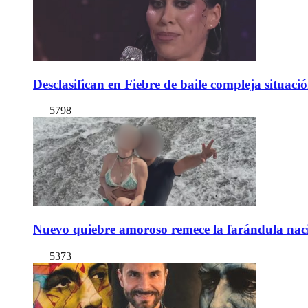
Desclasifican en Fiebre de baile compleja situac
5798
Nuevo quiebre amoroso remece la farándula naci
5373