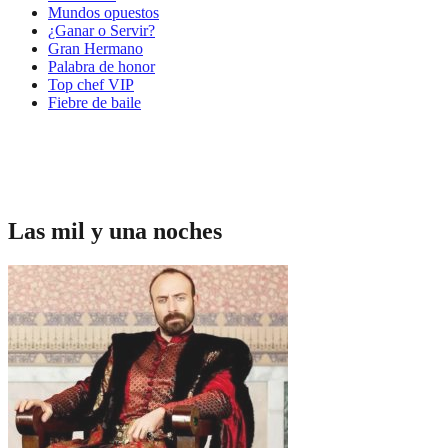
Mundos opuestos
¿Ganar o Servir?
Gran Hermano
Palabra de honor
Top chef VIP
Fiebre de baile
Las mil y una noches