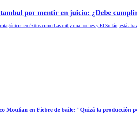
stambul por mentir en juicio: ¿Debe cumpli
rotagónicos en éxitos como Las mil y una noches y El Sultán, está atr
co Moulian en Fiebre de baile: "Quizá la producción p