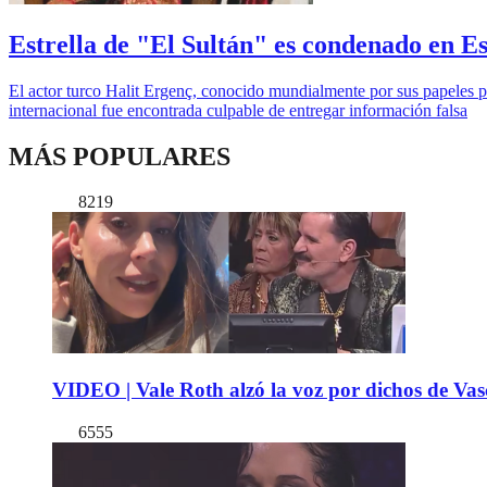
Estrella de "El Sultán" es condenado en E
El actor turco Halit Ergenç, conocido mundialmente por sus papeles p
internacional fue encontrada culpable de entregar información falsa
MÁS POPULARES
8219
VIDEO | Vale Roth alzó la voz por dichos de Vas
6555