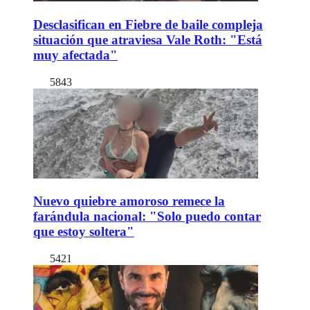
Desclasifican en Fiebre de baile compleja
situación que atraviesa Vale Roth: "Está
muy afectada"
5843
Nuevo quiebre amoroso remece la
farándula nacional: "Solo puedo contar
que estoy soltera"
5421