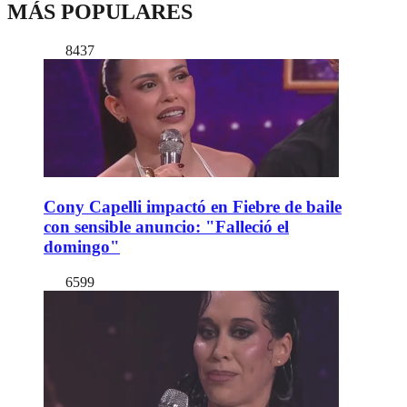
MÁS POPULARES
8437
Cony Capelli impactó en Fiebre de baile
con sensible anuncio: "Falleció el
domingo"
6599