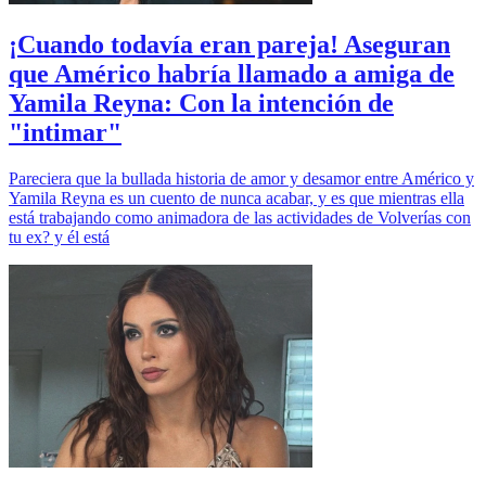
¡Cuando todavía eran pareja! Aseguran
que Américo habría llamado a amiga de
Yamila Reyna: Con la intención de
"intimar"
Pareciera que la bullada historia de amor y desamor entre Américo y
Yamila Reyna es un cuento de nunca acabar, y es que mientras ella
está trabajando como animadora de las actividades de Volverías con
tu ex? y él está