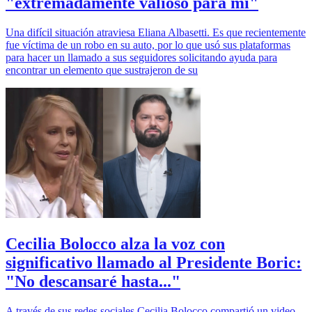
"extremadamente valioso para mí"
Una difícil situación atraviesa Eliana Albasetti. Es que recientemente
fue víctima de un robo en su auto, por lo que usó sus plataformas
para hacer un llamado a sus seguidores solicitando ayuda para
encontrar un elemento que sustrajeron de su
Cecilia Bolocco alza la voz con
significativo llamado al Presidente Boric:
"No descansaré hasta..."
A través de sus redes sociales Cecilia Bolocco compartió un video