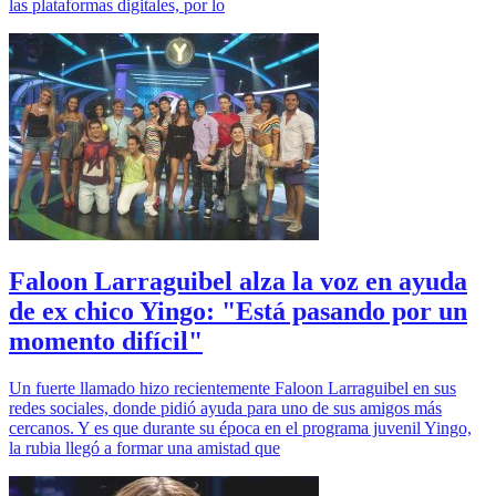
las plataformas digitales, por lo
Faloon Larraguibel alza la voz en ayuda
de ex chico Yingo: "Está pasando por un
momento difícil"
Un fuerte llamado hizo recientemente Faloon Larraguibel en sus
redes sociales, donde pidió ayuda para uno de sus amigos más
cercanos. Y es que durante su época en el programa juvenil Yingo,
la rubia llegó a formar una amistad que