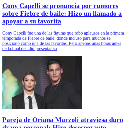
Cony Capelli se pronuncia por rumores
sobre Fiebre de baile: Hizo un llamado a
apoyar a su favorita
Cony Capelli fue una de las figuras que robó aplausos en la primera
temporada de Fiebre de baile, donde incluso para muchos se
posicionó como una de las favoritas. Pero apenas unas horas antes
de la final decidió presentar su
Pareja de Oriana Marzoli atraviesa duro
drama personal: Hizo desesperante