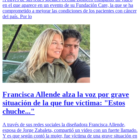
en el que aparece en un evento de su Fundación Care, la que se ha
comprometido a mejorar las condiciones de los pacientes con cáncer
del país. Por lo
Francisca Allende alza la voz por grave
situación de la que fue víctima: "Estos
chuche..."
A través de sus redes sociales la diseñadora Francisca Allende,
esposa de Jorge Zabaleta, compartió un video con un fuerte llamado.
Y es que según contó la mujer, fue víctima de una grave situación en