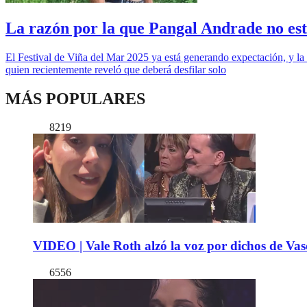
La razón por la que Pangal Andrade no es
El Festival de Viña del Mar 2025 ya está generando expectación, y la
quien recientemente reveló que deberá desfilar solo
MÁS POPULARES
8219
VIDEO | Vale Roth alzó la voz por dichos de Vas
6556