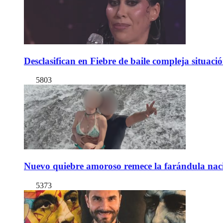
Desclasifican en Fiebre de baile compleja situac
5803
Nuevo quiebre amoroso remece la farándula naci
5373