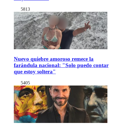
5813
Nuevo quiebre amoroso remece la
farándula nacional: "Solo puedo contar
que estoy soltera"
5405