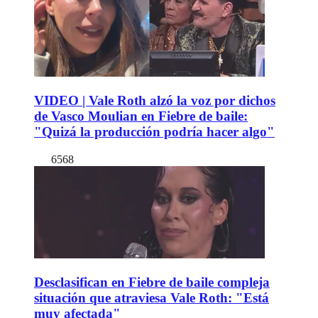
VIDEO | Vale Roth alzó la voz por dichos
de Vasco Moulian en Fiebre de baile:
"Quizá la producción podría hacer algo"
6568
Desclasifican en Fiebre de baile compleja
situación que atraviesa Vale Roth: "Está
muy afectada"