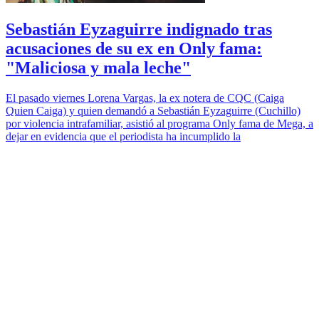
Sebastián Eyzaguirre indignado tras
acusaciones de su ex en Only fama:
"Maliciosa y mala leche"
El pasado viernes Lorena Vargas, la ex notera de CQC (Caiga
Quien Caiga) y quien demandó a Sebastián Eyzaguirre (Cuchillo)
por violencia intrafamiliar, asistió al programa Only fama de Mega, a
dejar en evidencia que el periodista ha incumplido la