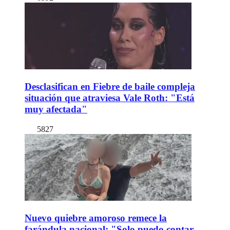
Desclasifican en Fiebre de baile compleja
situación que atraviesa Vale Roth: "Está
muy afectada"
5827
Nuevo quiebre amoroso remece la
farándula nacional: "Solo puedo contar