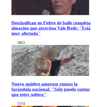
Desclasifican en Fiebre de baile compleja
situación que atraviesa Vale Roth: "Está
muy afectada"
5803
Nuevo quiebre amoroso remece la
farándula nacional: "Solo puedo contar
que estoy soltera"
5374