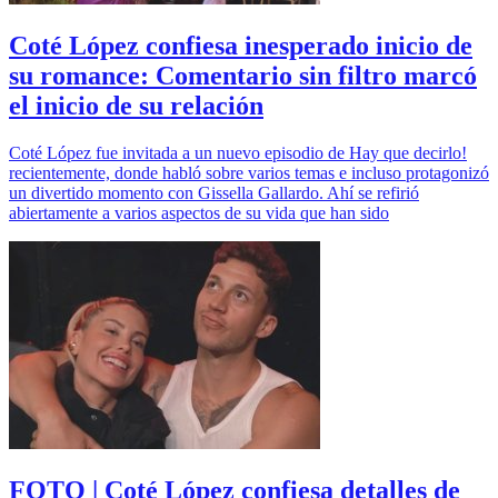
Coté López confiesa inesperado inicio de
su romance: Comentario sin filtro marcó
el inicio de su relación
Coté López fue invitada a un nuevo episodio de Hay que decirlo!
recientemente, donde habló sobre varios temas e incluso protagonizó
un divertido momento con Gissella Gallardo. Ahí se refirió
abiertamente a varios aspectos de su vida que han sido
FOTO | Coté López confiesa detalles de