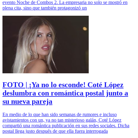
evento Noche de Combos 2. La empresaria no solo se mostró en
plena cita, sino que también protagonizó un
FOTO | ¡Ya no lo esconde! Coté López
deslumbra con romántica postal junto a
su nueva pareja
En medio de lo que han sido semanas de rumores e incluso
avistamientos con un, ya no tan misterioso galán, Coté López
compartió una romántica publicación en sus redes sociales. Dicha
postal llega justo después de que ella fuera interrogada