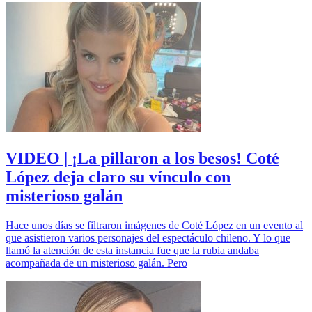
VIDEO | ¡La pillaron a los besos! Coté
López deja claro su vínculo con
misterioso galán
Hace unos días se filtraron imágenes de Coté López en un evento al
que asistieron varios personajes del espectáculo chileno. Y lo que
llamó la atención de esta instancia fue que la rubia andaba
acompañada de un misterioso galán. Pero