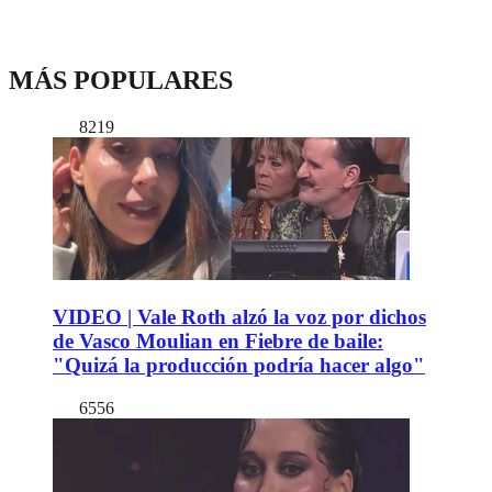
MÁS POPULARES
8219
VIDEO | Vale Roth alzó la voz por dichos
de Vasco Moulian en Fiebre de baile:
"Quizá la producción podría hacer algo"
6556