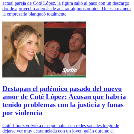
actual pareja de Coté López, la figura salió al paso con un descargo
donde aprovechó además de aclarar algunos puntos. De esta manera
la empresaria blanqueó totalmente
Destapan el polémico pasado del nuevo
amor de Coté López: Acusan que habría
tenido problemas con la justicia y funas
por violencia
Coté López volvió a dar que hablar en redes sociales luego de
dejarse ver muy acaramelada con un joven galán durante el