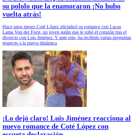
su pololo que la enamoraron ¡No hubo
vuelta atrás!
Hace unos meses Coté López oficializó su romance con Lucas
Lama Von der Forst, un joven galán que le robó el corazón tras el
divorcio con Luis Jiménez. Y ante esto, ha recibido varias preguntas
respecto a la nueva dinámica
¡Lo dejó claro! Luis Jiménez reacciona al
nuevo romance de Coté López con
escueta declaración