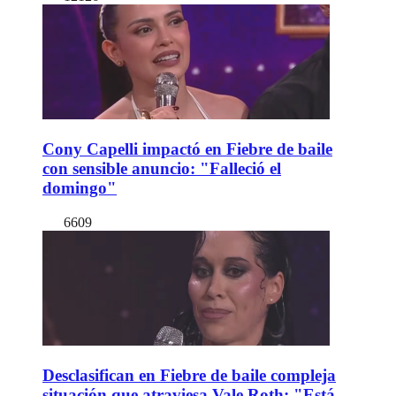
Cony Capelli impactó en Fiebre de baile
con sensible anuncio: "Falleció el
domingo"
6609
Desclasifican en Fiebre de baile compleja
situación que atraviesa Vale Roth: "Está