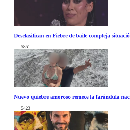
Desclasifican en Fiebre de baile compleja situac
5851
Nuevo quiebre amoroso remece la farándula naci
5423