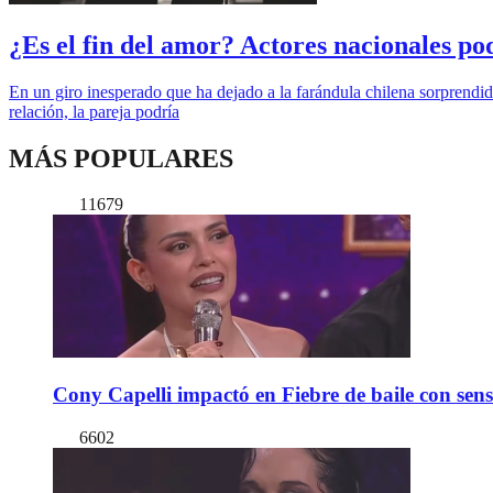
¿Es el fin del amor? Actores nacionales po
En un giro inesperado que ha dejado a la farándula chilena sorprendi
relación, la pareja podría
MÁS POPULARES
11679
Cony Capelli impactó en Fiebre de baile con sen
6602