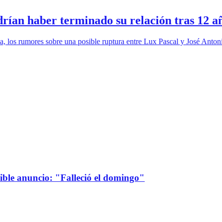
drían haber terminado su relación tras 12 a
da, los rumores sobre una posible ruptura entre Lux Pascal y José Ant
sible anuncio: "Falleció el domingo"