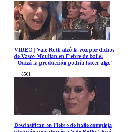
VIDEO | Vale Roth alzó la voz por dichos
de Vasco Moulian en Fiebre de baile:
"Quizá la producción podría hacer algo"
6561
Desclasifican en Fiebre de baile compleja
situación que atraviesa Vale Roth: "Está