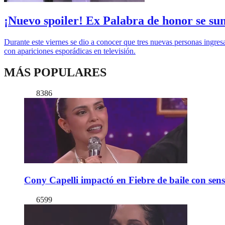
¡Nuevo spoiler! Ex Palabra de honor se su
Durante este viernes se dio a conocer que tres nuevas personas ingresa
con apariciones esporádicas en televisión.
MÁS POPULARES
8386
Cony Capelli impactó en Fiebre de baile con sen
6599