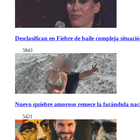
Desclasifican en Fiebre de baile compleja situac
5843
Nuevo quiebre amoroso remece la farándula naci
5421