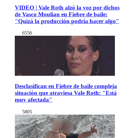
VIDEO | Vale Roth alzó la voz por dichos
de Vasco Moulian en Fiebre de baile:
"Quizá la producción podría hacer algo"
6556
Desclasifican en Fiebre de baile compleja
situación que atraviesa Vale Roth: "Está
muy afectada"
5805