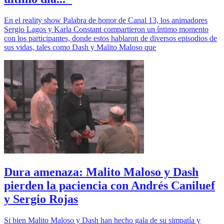
En el reality show Palabra de honor de Canal 13, los animadores
Sergio Lagos y Karla Constant compartieron un íntimo momento
con los participantes, donde estos hablaron de diversos episodios de
sus vidas, tales como Dash y Malito Maloso que
Dura amenaza: Malito Maloso y Dash
pierden la paciencia con Andrés Caniluef
y Sergio Rojas
Si bien Malito Maloso y Dash han hecho gala de su simpatía y