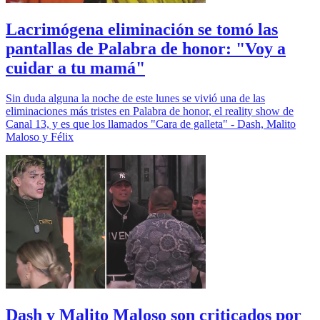
Lacrimógena eliminación se tomó las
pantallas de Palabra de honor: "Voy a
cuidar a tu mamá"
Sin duda alguna la noche de este lunes se vivió una de las
eliminaciones más tristes en Palabra de honor, el reality show de
Canal 13, y es que los llamados "Cara de galleta" - Dash, Malito
Maloso y Félix
Dash y Malito Maloso son criticados por