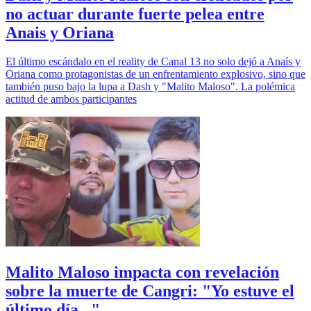
no actuar durante fuerte pelea entre
Anais y Oriana
El último escándalo en el reality de Canal 13 no solo dejó a Anaís y
Oriana como protagonistas de un enfrentamiento explosivo, sino que
también puso bajo la lupa a Dash y "Malito Maloso". La polémica
actitud de ambos participantes
Malito Maloso impacta con revelación
sobre la muerte de Cangri: "Yo estuve el
último día..."