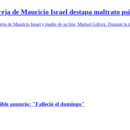
areja de Mauricio Israel destapa maltrato ps
eja de Mauricio Israel y madre de su hija, Marisol Gálvez. Durante la i
sible anuncio: "Falleció el domingo"