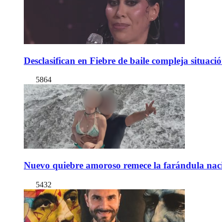
Desclasifican en Fiebre de baile compleja situac
5864
Nuevo quiebre amoroso remece la farándula naci
5432