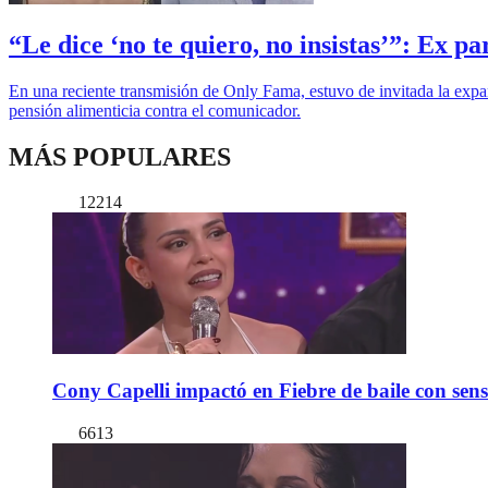
“Le dice ‘no te quiero, no insistas’”: Ex p
En una reciente transmisión de Only Fama, estuvo de invitada la expar
pensión alimenticia contra el comunicador.
MÁS POPULARES
12214
Cony Capelli impactó en Fiebre de baile con sen
6613