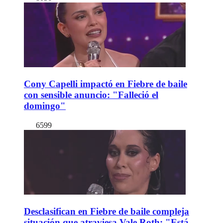
Cony Capelli impactó en Fiebre de baile
con sensible anuncio: "Falleció el
domingo"
6599
Desclasifican en Fiebre de baile compleja
situación que atraviesa Vale Roth: "Está