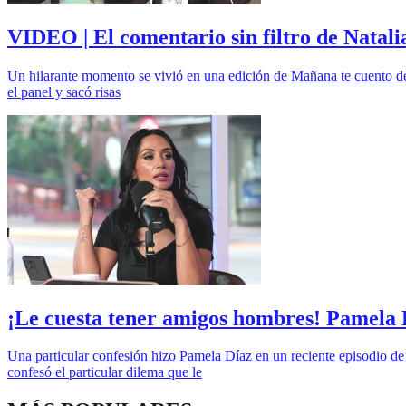
VIDEO | El comentario sin filtro de Natal
Un hilarante momento se vivió en una edición de Mañana te cuento de
el panel y sacó risas
¡Le cuesta tener amigos hombres! Pamela D
Una particular confesión hizo Pamela Díaz en un reciente episodio de
confesó el particular dilema que le