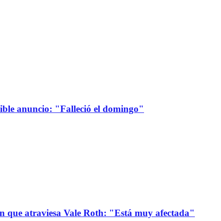
sible anuncio: "Falleció el domingo"
ión que atraviesa Vale Roth: "Está muy afectada"