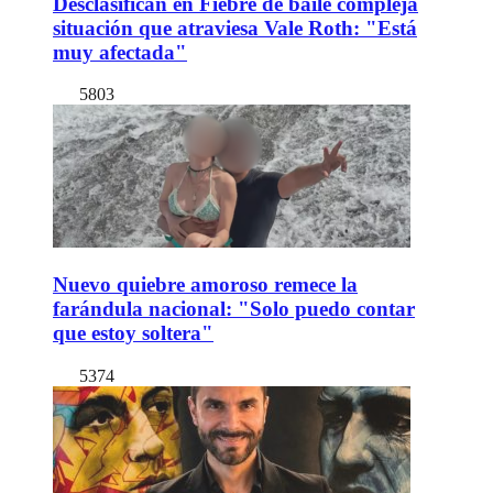
Desclasifican en Fiebre de baile compleja
situación que atraviesa Vale Roth: "Está
muy afectada"
5803
Nuevo quiebre amoroso remece la
farándula nacional: "Solo puedo contar
que estoy soltera"
5374