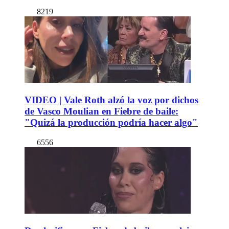
8219
VIDEO | Vale Roth alzó la voz por dichos
de Vasco Moulian en Fiebre de baile:
"Quizá la producción podría hacer algo"
6556