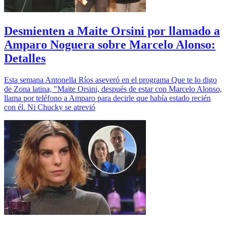
Desmienten a Maite Orsini por llamado a
Amparo Noguera sobre Marcelo Alonso:
Detalles
Esta semana Antonella Ríos aseveró en el programa Que te lo digo
de Zona latina, "Maite Orsini, después de estar con Marcelo Alonso,
llama por teléfono a Amparo para decirle que había estado recién
con él. Ni Chucky se atrevió