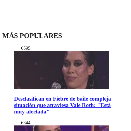
MÁS POPULARES
6595
Desclasifican en Fiebre de baile compleja
situación que atraviesa Vale Roth: "Está
muy afectada"
6344