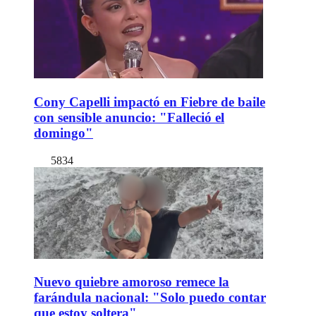
Cony Capelli impactó en Fiebre de baile
con sensible anuncio: "Falleció el
domingo"
5834
Nuevo quiebre amoroso remece la
farándula nacional: "Solo puedo contar
que estoy soltera"