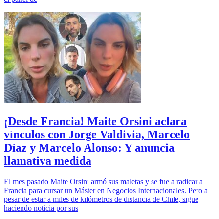
¡Desde Francia! Maite Orsini aclara
vínculos con Jorge Valdivia, Marcelo
Díaz y Marcelo Alonso: Y anuncia
llamativa medida
El mes pasado Maite Orsini armó sus maletas y se fue a radicar a
Francia para cursar un Máster en Negocios Internacionales. Pero a
pesar de estar a miles de kilómetros de distancia de Chile, sigue
haciendo noticia por sus