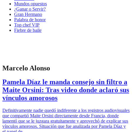
Mundos opuestos
¿Ganar o Servir?
Gran Hermano
Palabra de honor
Top chef VIP
Fiebre de baile
Marcelo Alonso
Pamela Díaz le manda consejo sin filtro a
Maite Orsini: Tras video donde aclaró sus
vínculos amorosos
Definitivamente nadie quedó indiferente a los registros audiovisuales
que compartió Maite Orsini directamente desde Francia, donde
lamentó que se le juzgara gratuitamente y aprovechó de explicar sus
vínculos amorosos. Situación que fue analizada por Pamela Díaz y
el panel de