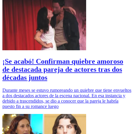
¡Se acabó! Confirman quiebre amoroso
de destacada pareja de actores tras dos
décadas juntos
Durante meses se estuvo rumoreando un quiebre que tiene envueltos
a dos destacados actores de la escena nacional. En esa instancia y
debido a trascendidos, se dio a conocer que la pareja le habría
puesto fin a su romance luego