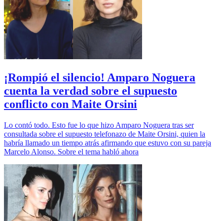
¡Rompió el silencio! Amparo Noguera
cuenta la verdad sobre el supuesto
conflicto con Maite Orsini
Lo contó todo. Esto fue lo que hizo Amparo Noguera tras ser
consultada sobre el supuesto telefonazo de Maite Orsini, quien la
habría llamado un tiempo atrás afirmando que estuvo con su pareja
Marcelo Alonso. Sobre el tema habló ahora