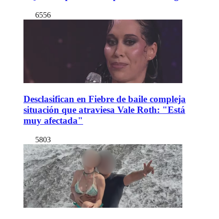
6556
Desclasifican en Fiebre de baile compleja
situación que atraviesa Vale Roth: "Está
muy afectada"
5803