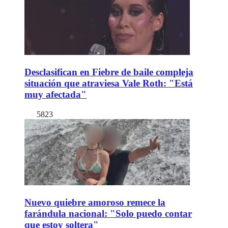
Desclasifican en Fiebre de baile compleja
situación que atraviesa Vale Roth: "Está
muy afectada"
5823
Nuevo quiebre amoroso remece la
farándula nacional: "Solo puedo contar
que estoy soltera"