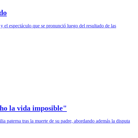
do
y el espectáculo que se pronunció luego del resultado de las
ho la vida imposible"
lia paterna tras la muerte de su padre, abordando además la disputa