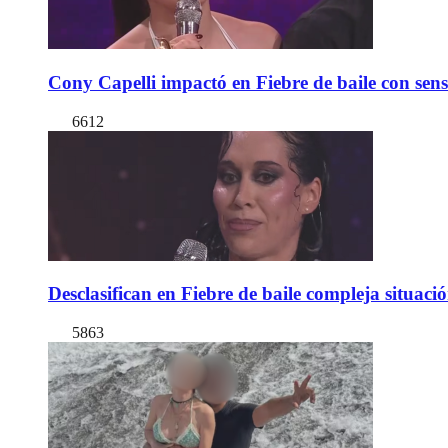
Cony Capelli impactó en Fiebre de baile con sen
6612
Desclasifican en Fiebre de baile compleja situac
5863