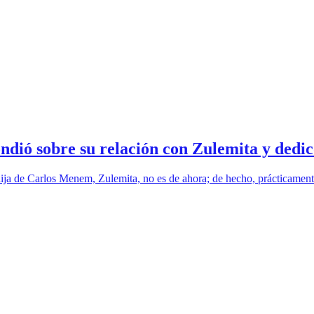
ondió sobre su relación con Zulemita y dedi
hija de Carlos Menem, Zulemita, no es de ahora; de hecho, prácticament